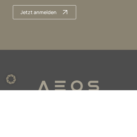
Jetzt anmelden
ACADEMIC EXCELLENCE &
OUTSTANDING SERVICE
Home
Unser Team
Für Ärzt*innen